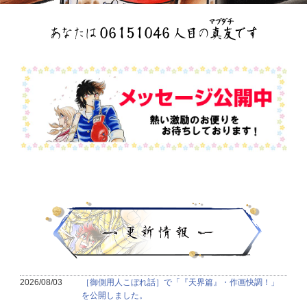
2026/08/03
［御側用人こぼれ話］で「『天界篇』・作画快調！」
を公開しました。