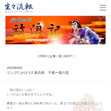
《
PREV
|
記事一覧
|
NEXT
》
2023/04/20
リングにかけろ2 新兵衛 千葉〜菜の花
「菜の花がいっぱい
いつのまにか春がきてたんですね」
麟童が一菜を乗せた自転車で向かった、駅までの道はこの辺りでしょう
か？