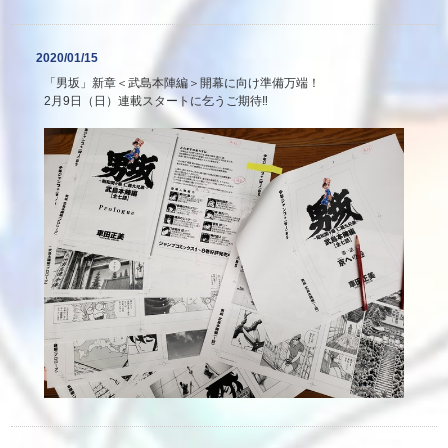
2020/01/15
「男坂」新章＜武島本陣編＞開幕に向け準備万端！
2月9日（日）連載スタートに乞うご期待‼