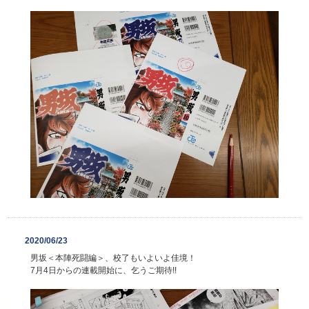
2020/06/23
男坂＜本陣死闘編＞、校了もいよいよ佳境！
7月4日からの連載開始に、乞うご期待!!