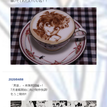
描いてくれた人！いいね！！
2020/04/08
「男坂」＜本陣死闘編＞!
7月連載開始に向け制作快調!
乞うご期待!!